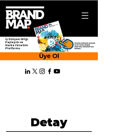
İş Dünyası Bilgi
Paylaşım ve
Marka Yönetimi
Platformu
Üye Ol
Detay