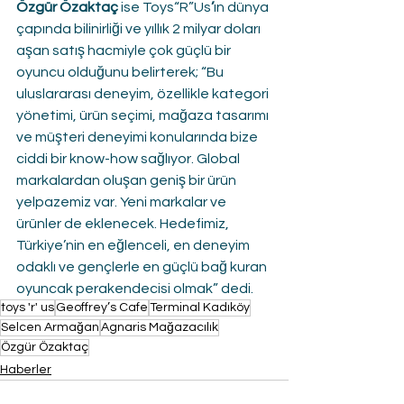
Özgür Özaktaç 
ise
Toys“R”Us
’
ın dünya 
çapında bilinirliği ve yıllık 2 milyar doları 
aşan satış hacmiyle çok güçlü bir 
oyuncu olduğunu belirterek; “Bu 
uluslararası deneyim, özellikle kategori 
yönetimi, ürün seçimi, mağaza tasarımı 
ve müşteri deneyimi konularında bize 
ciddi bir know-how sağlıyor. Global 
markalardan oluşan geniş bir ürün 
yelpazemiz var. Yeni markalar ve 
ürünler de eklenecek. Hedefimiz, 
Türkiye’nin en eğlenceli, en deneyim 
odaklı ve gençlerle en güçlü bağ kuran 
oyuncak perakendecisi olmak” dedi.
toys 'r' us
Geoffrey’s Cafe
Terminal Kadıköy
Selcen Armağan
Agnaris Mağazacılık
Özgür Özaktaç
Haberler