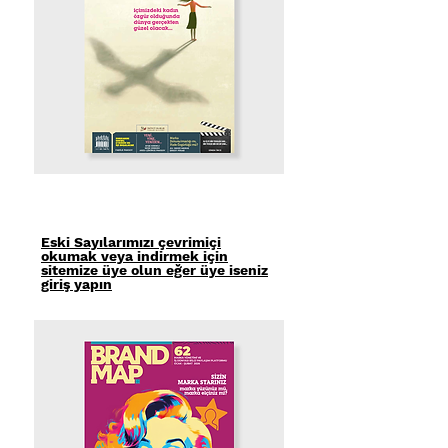
Eski Sayılarımızı çevrimiçi
okumak veya indirmek için
sitemize üye olun eğer üye iseniz
giriş yapın