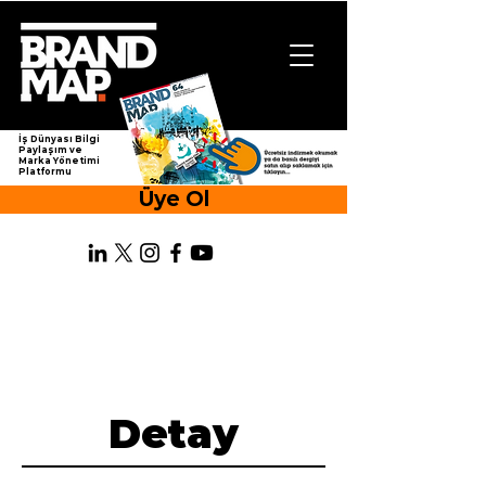
İş Dünyası Bilgi
Paylaşım ve
Marka Yönetimi
Platformu
Üye Ol
Detay