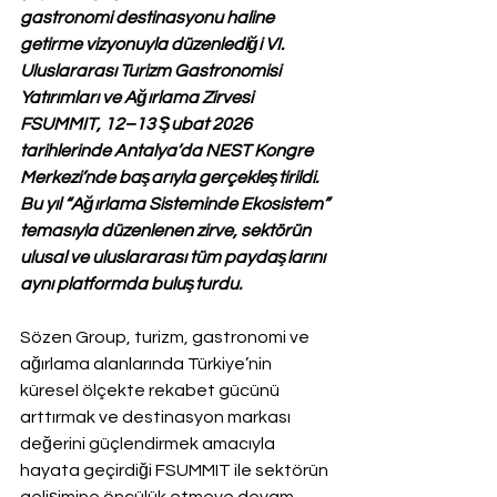
gastronomi destinasyonu haline 
getirme vizyonuyla düzenlediği VI. 
Uluslararası Turizm Gastronomisi 
Yatırımları ve Ağırlama Zirvesi 
FSUMMIT, 12–13 Şubat 2026 
tarihlerinde Antalya’da NEST Kongre 
Merkezi’nde başarıyla gerçekleştirildi. 
Bu yıl “Ağırlama Sisteminde Ekosistem” 
temasıyla düzenlenen zirve, sektörün 
ulusal ve uluslararası tüm paydaşlarını 
aynı platformda buluşturdu.
Sözen Group, turizm, gastronomi ve 
ağırlama alanlarında Türkiye’nin 
küresel ölçekte rekabet gücünü 
arttırmak ve destinasyon markası 
değerini güçlendirmek amacıyla 
hayata geçirdiği FSUMMIT ile sektörün 
gelişimine öncülük etmeye devam 