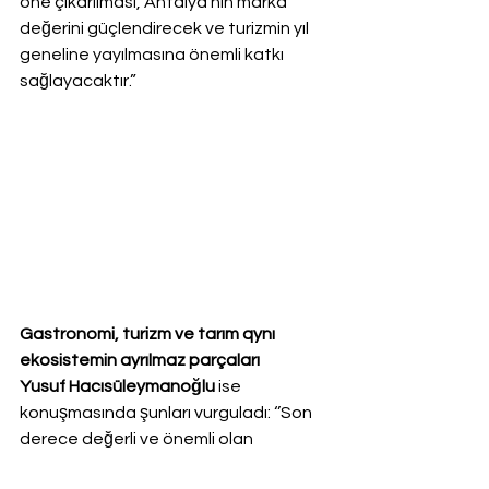
öne çıkarılması, Antalya’nın marka 
değerini güçlendirecek ve turizmin yıl 
geneline yayılmasına önemli katkı 
sağlayacaktır.”
Gastronomi, turizm ve tarım qynı 
ekosistemin ayrılmaz parçaları
Yusuf Hacısüleymanoğlu
 ise 
konuşmasında şunları vurguladı: ‘’Son 
derece değerli ve önemli olan 
FSUMMIT’ te, bir kez daha geniş 