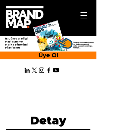
İş Dünyası Bilgi
Paylaşım ve
Marka Yönetimi
Platformu
Üye Ol
Detay