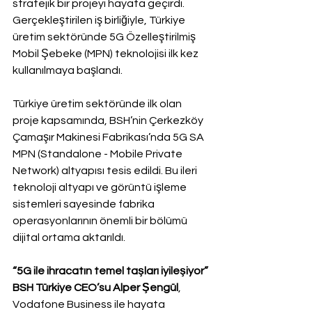
stratejik bir projeyi hayata geçirdi. 
Gerçekleştirilen iş birliğiyle, Türkiye 
üretim sektöründe 5G Özelleştirilmiş 
Mobil Şebeke (MPN) teknolojisi ilk kez 
kullanılmaya başlandı.
Türkiye üretim sektöründe ilk olan 
proje kapsamında, BSH’nin Çerkezköy 
Çamaşır Makinesi Fabrikası’nda 5G SA 
MPN (Standalone - Mobile Private 
Network) altyapısı tesis edildi. Bu ileri 
teknoloji altyapı ve görüntü işleme 
sistemleri sayesinde fabrika 
operasyonlarının önemli bir bölümü 
dijital ortama aktarıldı.
“5G ile ihracatın temel taşları iyileşiyor”
BSH Türkiye CEO’su Alper Şengül
, 
Vodafone Business ile hayata 