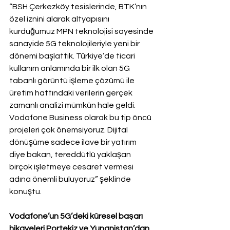
“BSH Çerkezköy tesislerinde, BTK’nın 
özel iznini alarak altyapısını 
kurduğumuz MPN teknolojisi sayesinde 
sanayide 5G teknolojileriyle yeni bir 
dönemi başlattık. Türkiye’de ticari 
kullanım anlamında bir ilk olan 5G 
tabanlı görüntü işleme çözümü ile 
üretim hattındaki verilerin gerçek 
zamanlı analizi mümkün hale geldi. 
Vodafone Business olarak bu tip öncü 
projeleri çok önemsiyoruz. Dijital 
dönüşüme sadece ilave bir yatırım 
diye bakan, tereddütlü yaklaşan 
birçok işletmeye cesaret vermesi 
adına önemli buluyoruz” şeklinde 
konuştu.
Vodafone’un 5G’deki küresel başarı 
hikayeleri Portekiz ve Yunanistan’dan 