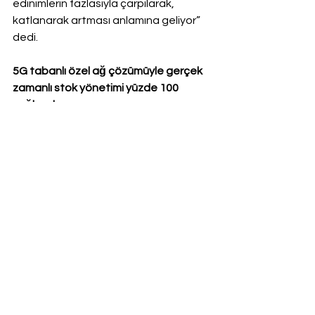
edinimlerin fazlasıyla çarpılarak, 
katlanarak artması anlamına geliyor” 
dedi.
5G tabanlı özel ağ çözümüyle gerçek 
zamanlı stok yönetimi yüzde 100 
sağlandı
BSH Türkiye, proje kapsamında, 
Vodafone Business’ın sunduğu 5G 
tabanlı özel ağ çözümüyle bu sistem 
dijitalleştirilerek daha hızlı, güvenli ve 
düşük gecikmeli bir iletişim altyapısı 
oluşturuldu. Yeni sistem sayesinde 
stok sahası operasyonlarında kayda 
değer iyileşme sağlandı. CRM 
entegrasyonu ile üretim, lojistik ve 
forklift yönetimi süreçleri gerçek 
zamanlı olarak izlenebilir hale geldi. 
Gerçek zamanlı veri akışı sayesinde 