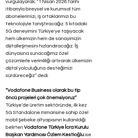
vurgulayarak; “1 Nisan 2026 tarihi 
itibarıyla bireysel ve kurumsal tüm 
abonelerimizi, iş ortaklarımızı bu 
teknolojiyle tanıştıracağız. 5 kıtadaki 
5G deneyimini Türkiye'ye taşıyacak 
hem ülkemizin hem de sanayimizin 
dijitalleşmesini hızlandıracağız. İş 
dünyasına sunacağımız özel 
çözümlerle verimliliği artırarak ülkemizin 
dijital yolculuğuna desteğimizi 
sürdüreceğiz” dedi.
“Vodafone Business olarak bu tip 
öncü projeleri çok önemsiyoruz”
Türkiye’de üretim sektöründe, ilk kez 
5G Standalone mimarisine sahip özel 
mobil şebeke altyapısının kullanıldığı 
belirten 
Vodafone Türkiye İcra Kurulu 
Başkan Yardımcısı Özlem Kestioğlu
 ise 