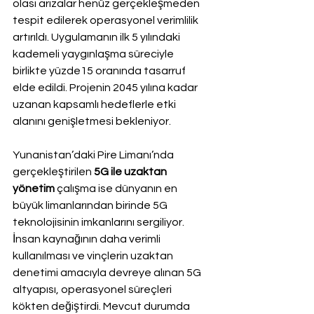
olası arızalar henüz gerçekleşmeden 
tespit edilerek operasyonel verimlilik 
artırıldı. Uygulamanın ilk 5 yılındaki 
kademeli yaygınlaşma süreciyle 
birlikte yüzde15 oranında tasarruf 
elde edildi. Projenin 2045 yılına kadar 
uzanan kapsamlı hedeflerle etki 
alanını genişletmesi bekleniyor.
Yunanistan’daki Pire Limanı’nda 
gerçekleştirilen 
5G ile uzaktan 
yönetim
 çalışma ise dünyanın en 
büyük limanlarından birinde 5G 
teknolojisinin imkanlarını sergiliyor. 
İnsan kaynağının daha verimli 
kullanılması ve vinçlerin uzaktan 
denetimi amacıyla devreye alınan 5G 
altyapısı, operasyonel süreçleri 
kökten değiştirdi. Mevcut durumda 