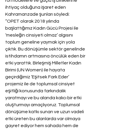
rol modellere ve güçlü iş birliklerine 
ihtiyaç olduğuna işaret eden 
Kahramanzade şunları söyledi:
“OPET olarak 2018 yılında 
başlattığımız Kadın Gücü Projesi ile 
‘mesleğin cinsiyeti olmaz’ algısını 
toplum geneline yaymak için yola 
çıktık. Bu dönüşümle sektör genelinde 
istihdamın artmasına öncülük eden bir 
etki yarattık. Birleşmiş Milletler Kadın 
Birimi (UN Women) ile hayata 
geçirdiğimiz ‘Eşitsek Fark Eder’ 
projemiz ile de toplumsal cinsiyet 
eşitliği konusunda farkındalık 
yaratmayı ve bu alanda kalıcı bir etki 
oluşturmayı amaçlıyoruz. Toplumsal 
dönüşüme katkı sunan ve uzun vadeli 
etki üreten bu alanlarda var olmaya 
gayret ediyor hem sahada hem de 