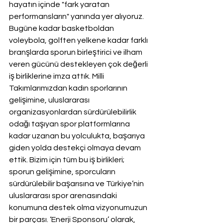
hayatın içinde "fark yaratan 
performansların" yanında yer alıyoruz. 
Bugüne kadar basketboldan 
voleybola, golften yelkene kadar farklı 
branşlarda sporun birleştirici ve ilham 
veren gücünü destekleyen çok değerli 
iş birliklerine imza attık. Milli 
Takımlarımızdan kadın sporlarının 
gelişimine, uluslararası 
organizasyonlardan sürdürülebilirlik 
odağı taşıyan spor platformlarına 
kadar uzanan bu yolculukta, başarıya 
giden yolda destekçi olmaya devam 
ettik.
Bizim için tüm bu iş birlikleri; 
sporun gelişimine, sporcuların 
sürdürülebilir başarısına ve Türkiye’nin 
uluslararası spor arenasındaki 
konumuna destek olma vizyonumuzun 
bir parçası. ‘Enerji Sponsoru’ olarak, 