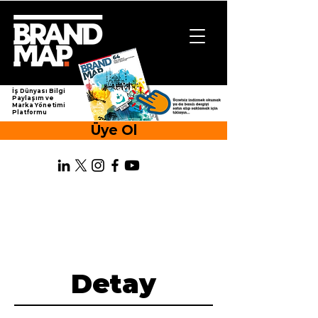
İş Dünyası Bilgi
Paylaşım ve
Marka Yönetimi
Platformu
Üye Ol
Detay