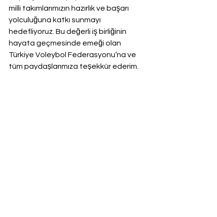
milli takımlarımızın hazırlık ve başarı 
yolculuğuna katkı sunmayı 
hedefliyoruz. Bu değerli iş birliğinin 
hayata geçmesinde emeği olan 
Türkiye Voleybol Federasyonu’na ve 
tüm paydaşlarımıza teşekkür ederim. 
Milli takımlarımıza başarılarla dolu bir 
sezon diliyorum.”
Haberler
Ana Sayfa
Hepsini Gör
Son Yazılar