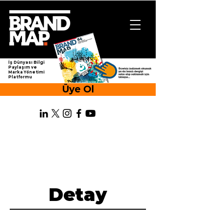
İş Dünyası Bilgi
Paylaşım ve
Marka Yönetimi
Platformu
Üye Ol
Detay