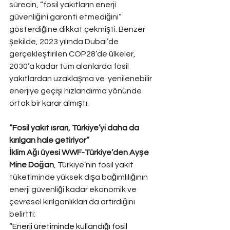
sürecin, “fosil yakıtların enerji 
güvenliğini garanti etmediğini” 
gösterdiğine dikkat çekmişti. Benzer 
şekilde, 2023 yılında Dubai’de 
gerçekleştirilen COP28’de ülkeler, 
2030’a kadar tüm alanlarda fosil 
yakıtlardan uzaklaşma ve  yenilenebilir 
enerjiye geçişi hızlandırma yönünde 
ortak bir karar almıştı.
“Fosil yakıt ısrarı, Türkiye’yi daha da 
kırılgan hale getiriyor”
İklim Ağı üyesi WWF-Türkiye’den Ayşe 
Mine Doğan
, Türkiye’nin fosil yakıt 
tüketiminde yüksek dışa bağımlılığının 
enerji güvenliği kadar ekonomik ve 
çevresel kırılganlıkları da artırdığını 
belirtti:
“Enerji üretiminde kullandığı fosil 