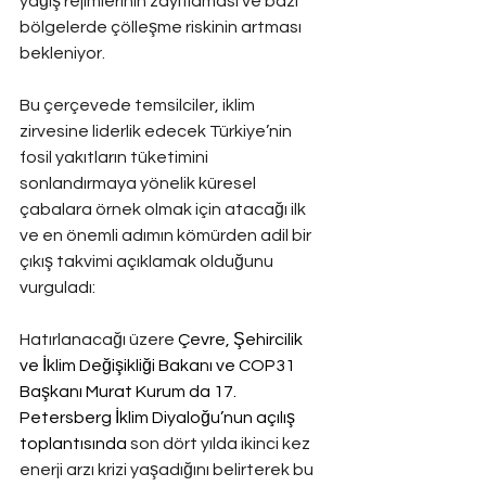
yağış rejimlerinin zayıflaması ve bazı 
bölgelerde çölleşme riskinin artması 
bekleniyor.
Bu çerçevede temsilciler, iklim 
zirvesine liderlik edecek Türkiye’nin 
fosil yakıtların tüketimini 
sonlandırmaya yönelik küresel 
çabalara örnek olmak için atacağı ilk 
ve en önemli adımın kömürden adil bir 
çıkış takvimi açıklamak olduğunu 
vurguladı:
Hatırlanacağı üzere 
Çevre, Şehircilik 
ve İklim Değişikliği Bakanı ve COP31 
Başkanı Murat Kurum da 17. 
Petersberg İklim Diyaloğu’nun açılış 
toplantısında
son dört yılda ikinci kez 
enerji arzı krizi yaşadığını belirterek bu 