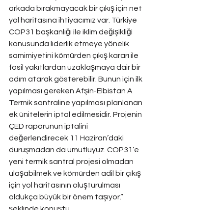
arkada bırakmayacak bir çıkış için net 
yol haritasına ihtiyacımız var. Türkiye 
COP31 başkanlığı ile iklim değişikliği 
konusunda liderlik etmeye yönelik 
samimiyetini kömürden çıkış kararı ile 
fosil yakıtlardan uzaklaşmaya dair bir 
adım atarak gösterebilir. Bunun için ilk 
yapılması gereken Afşin-Elbistan A 
Termik santraline yapılması planlanan 
ek ünitelerin iptal edilmesidir. Projenin 
ÇED raporunun iptalini 
değerlendirecek 11 Haziran’daki 
duruşmadan da umutluyuz. COP31’e 
yeni termik santral projesi olmadan 
ulaşabilmek ve kömürden adil bir çıkış 
için yol haritasının oluşturulması 
oldukça büyük bir önem taşıyor.” 
şeklinde konuştu.