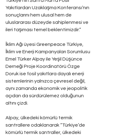
Türkiye’nin Santa Marta Fosil 
Yakıtlardan Uzaklaşma Konferansı’nın 
sonuçlarını hem ulusal hem de 
uluslararası düzeyde sahiplenmesi ve 
ileri taşıması temel beklentimizdir.”
İklim Ağı üyesi Greenpeace Türkiye, 
İklim ve Enerji Kampanyaları Sorumlusu 
Emel Türker Alpay ile Yeşil Düşünce 
Derneği Proje Koordinatörü Özge 
Doruk ise fosil yakıtlara dayalı enerji 
sistemlerinin yalnızca çevresel değil, 
aynı zamanda ekonomik ve jeopolitik 
açıdan da sürdürülemez olduğunun 
altını çizdi.
Alpay, ülkedeki kömürlü termik 
santrallere odaklanarak 
“Türkiye’de 
kömürlü termik santraller, ülkedeki 