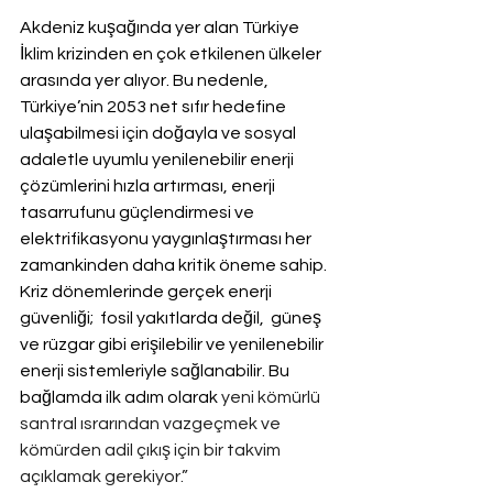
Akdeniz kuşağında yer alan Türkiye 
İklim krizinden en çok etkilenen ülkeler 
arasında yer alıyor. Bu nedenle, 
Türkiye’nin 2053 net sıfır hedefine 
ulaşabilmesi için doğayla ve sosyal 
adaletle uyumlu yenilenebilir enerji 
çözümlerini hızla artırması, enerji 
tasarrufunu güçlendirmesi ve 
elektrifikasyonu yaygınlaştırması her 
zamankinden daha kritik öneme sahip. 
Kriz dönemlerinde gerçek enerji 
güvenliği;  fosil yakıtlarda değil,  güneş 
ve rüzgar gibi erişilebilir ve yenilenebilir 
enerji sistemleriyle sağlanabilir. Bu 
bağlamda ilk adım olarak 
yeni kömürlü 
santral ısrarından vazgeçmek ve 
kömürden adil çıkış için bir takvim 
açıklamak gerekiyor.”