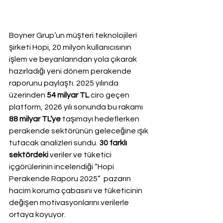
Boyner Grup’un müşteri teknolojileri 
şirketi Hopi, 20 milyon kullanıcısının 
işlem ve beyanlarından yola çıkarak 
hazırladığı yeni dönem perakende 
raporunu paylaştı. 2025 yılında 
üzerinden 
54 milyar TL
 ciro geçen 
platform, 2026 yılı sonunda bu rakamı 
88 milyar TL’ye
 taşımayı hedeflerken 
perakende sektörünün geleceğine ışık 
tutacak analizleri sundu. 
30 farklı 
sektördeki
 veriler ve tüketici 
içgörülerinin incelendiği “Hopi 
Perakende Raporu 2025”  pazarın 
hacim koruma çabasını ve tüketicinin 
değişen motivasyonlarını verilerle 
ortaya koyuyor.