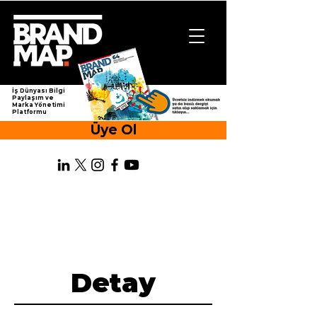
İş Dünyası Bilgi
Paylaşım ve
Marka Yönetimi
Platformu
Üye Ol
Detay