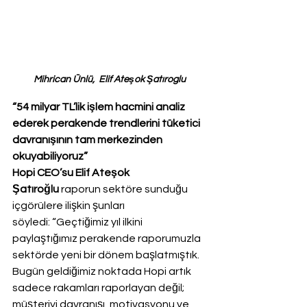
Mihrican Ünlü,  Elif Ateşok Şatıroglu
“54 milyar TL’lik işlem hacmini analiz 
ederek perakende trendlerini tüketici 
davranışının tam merkezinden 
okuyabiliyoruz”
Hopi CEO’su Elif Ateşok 
Şatıroğlu
 raporun sektöre sunduğu 
içgörülere ilişkin şunları 
söyledi: “Geçtiğimiz yıl ilkini 
paylaştığımız perakende raporumuzla 
sektörde yeni bir dönem başlatmıştık. 
Bugün geldiğimiz noktada Hopi artık 
sadece rakamları raporlayan değil; 
müşteriyi davranışı, motivasyonu ve 