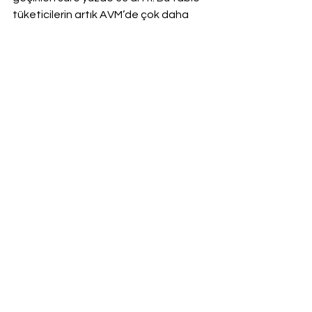
tüketicilerin artık AVM’de çok daha 
uzun zaman geçirdiğini ancak nokta 
atışı yaparak gerçekten ilgilendiği 
markalara odaklandığını ve daha 
derinlemesine ziyaret ettiğini 
gösteriyor. Tüketici artık sadece bakıp 
geçmiyor; girdiği mağazada daha 
fazla vakit geçirerek markayla bağ 
kuruyor.