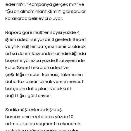
eder mi?”, “Kampanya gerçek mi?” ve 
“Şu an almam mantıklı mı?” gibi sorular 
kararlarda belirleyici oluyor.
Rapora göre müşteri sayısı yüzde 4, 
işlem adedi ise yüzde 3 geriledi. Sepet 
ve yıllık müşteri bütçesi nominal olarak 
artsa da enflasyondan arındırıldığında 
büyüme yalnızca yüzde 6 seviyesinde 
kaldı. Sepetteki ürün adedi ve 
çeşitliliğinin sabit kalması, tüketicinin 
daha fazla ürün almak yerine mevcut 
bütçesini daha planlı ve dikkatli 
dağıttığını gösteriyor.
Sadık müşterilerde kişi başı 
harcamanın reel olarak yüzde10 
artması ise bu segmentin ekonomik 
zorluklara rağmen markalarına olan 