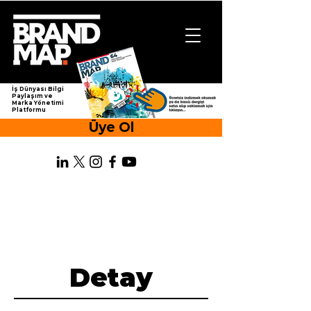
İş Dünyası Bilgi
Paylaşım ve
Marka Yönetimi
Platformu
Üye Ol
Detay