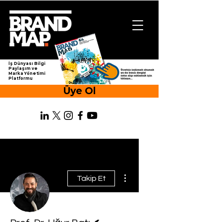
İş Dünyası Bilgi
Paylaşım ve
Marka Yönetimi
Platformu
Üye Ol
Diğer Eylemler
Takip Et
Yazar