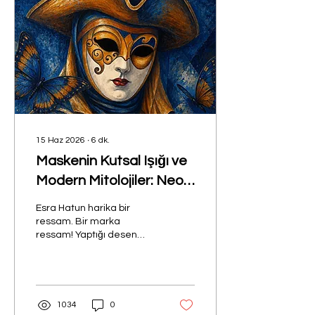
ve acı bir tarihin içinde
saklıydı: büyük kadın
ressamlar yoktu; çünkü
var olmaları için gereken
koşullar atölyelere erişim,
eğitim,...
15 Haz 2026
∙
6
dk.
Maskenin Kutsal Işığı ve
Modern Mitolojiler: Neo-
İkona Ekseninde Esra
Esra Hatun harika bir
Hatun Sanatı
ressam. Bir marka
ressam! Yaptığı desen
çalışmalarıyla, özgün
üslubuyla özel bir ressam.
İkonik resimleri, tarihsel
arka planı, özel kolajları ve
dokularıyla kendine has
1034
0