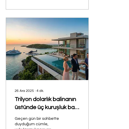
dolarlık atıştırmalık ve
şekerli mamul ihracatını
2030’lu yıllarda 10 milyar
dolar seviyesine taşıma
hedefiyle çalıştıklarını
söyledi. Türkiye’nin
endüstriyel hammadde
ve kuru gıda
tedarikçilerinden biri olan
ŞMS Kopuz, yeni nesil özel
yağ portföyünü sektör
profesyonelleriyle
buluşturdu. Etkinlikte;...
26 Ara 2025
∙
4
dk.
Trilyon dolarlık balinanın
üstünde üç kuruşluk balık
avı-Fikri Türkel
Geçen gün bir sohbette
duyduğum cümle,