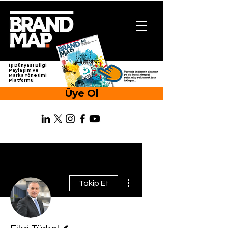
İş Dünyası Bilgi
Paylaşım ve
Marka Yönetimi
Platformu
Üye Ol
Diğer Eylemler
Takip Et
Yazar