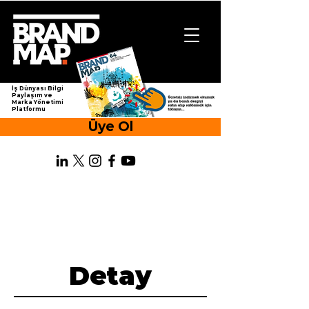
İş Dünyası Bilgi
Paylaşım ve
Marka Yönetimi
Platformu
Üye Ol
Detay