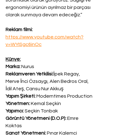
sorumluluk olarak görüyoruz. Sağlığı ve 
ergonomiyi ürünün ayrılmaz bir parçası 
olarak sunmaya devam edeceğiz.”
Reklam filmi: 
https://www.youtube.com/watch?
v=WYISgc6inOc
Künye:
Marka:
 Nurus
Reklamveren Yetkilisi:
İpek Regay, 
Merve İnci Özsaygı, Alen Bedros Oral, 
İdil Ateş, Cansu Nur Akkuş
Yapım Şirketi:
 Moderntimes Production
Yönetmen:
 Kemal Seçkin
Yapımcı:
 Seçkin Tonbak
Görüntü Yönetmeni (D.O.P):
 Emre 
Koktas
Sanat Yönetmeni:
 Pınar Kalemci