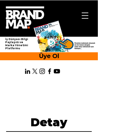
İş Dünyası Bilgi
Paylaşım ve
Marka Yönetimi
Platformu
Üye Ol
Detay