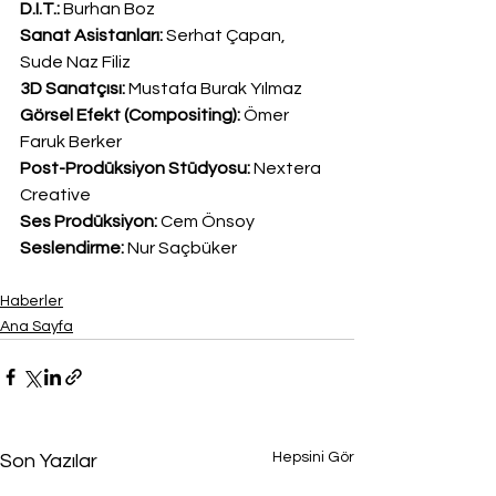
D.I.T.:
 Burhan Boz
Sanat Asistanları:
 Serhat Çapan, 
Sude Naz Filiz
3D Sanatçısı:
 Mustafa Burak Yılmaz
Görsel Efekt (Compositing):
 Ömer 
Faruk Berker
Post-Prodüksiyon Stüdyosu:
 Nextera 
Creative
Ses Prodüksiyon:
 Cem Önsoy
Seslendirme:
 Nur Saçbüker
Haberler
Ana Sayfa
Hepsini Gör
Son Yazılar