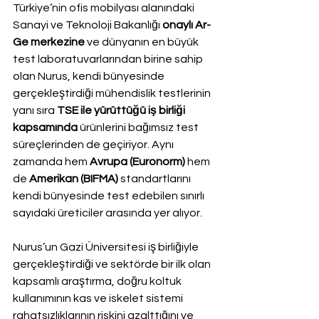
Türkiye’nin ofis mobilyası alanındaki 
Sanayi ve Teknoloji Bakanlığı 
onaylı Ar-
Ge merkezine
 ve dünyanın en büyük 
test laboratuvarlarından birine sahip 
olan Nurus, kendi bünyesinde 
gerçekleştirdiği mühendislik testlerinin 
yanı sıra 
TSE ile yürüttüğü iş birliği 
kapsamında
 ürünlerini bağımsız test 
süreçlerinden de geçiriyor. Aynı 
zamanda hem 
Avrupa (Euronorm)
 hem 
de 
Amerikan (BIFMA)
 standartlarını 
kendi bünyesinde test edebilen sınırlı 
sayıdaki üreticiler arasında yer alıyor.
Nurus’un Gazi Üniversitesi iş birliğiyle 
gerçekleştirdiği ve sektörde bir ilk olan 
kapsamlı araştırma, doğru koltuk 
kullanımının kas ve iskelet sistemi 
rahatsızlıklarının riskini azalttığını ve 