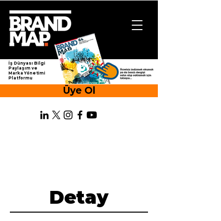
İş Dünyası Bilgi
Paylaşım ve
Marka Yönetimi
Platformu
Üye Ol
Detay