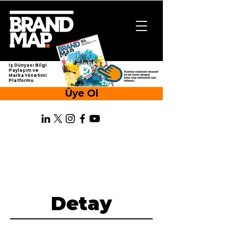
İş Dünyası Bilgi
Paylaşım ve
Marka Yönetimi
Platformu
Üye Ol
Detay