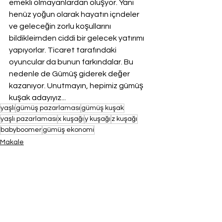
emekli olmayanlardan oluşyor. Yani 
henüz yoğun olarak hayatın içndeler 
ve geleceğin zorlu koşullarını 
bildikleirnden ciddi bir gelecek yatırımı 
yapıyorlar. Ticaret tarafındaki 
oyuncular da bunun farkındalar. Bu 
nedenle de Gümüş giderek değer 
kazanıyor. Unutmayın, hepimiz gümüş 
kuşak adayıyız...
yaşlı
gümüş pazarlaması
gümüş kuşak
yaşlı pazarlaması
x kuşağı
y kuşağı
z kuşağı
babyboomer
gümüş ekonomi
Makale
Hepsini Gör
Son Yazılar