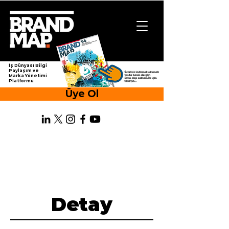
İş Dünyası Bilgi
Paylaşım ve
Marka Yönetimi
Platformu
Üye Ol
Detay