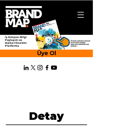
İş Dünyası Bilgi
Paylaşım ve
Marka Yönetimi
Platformu
Üye Ol
Detay