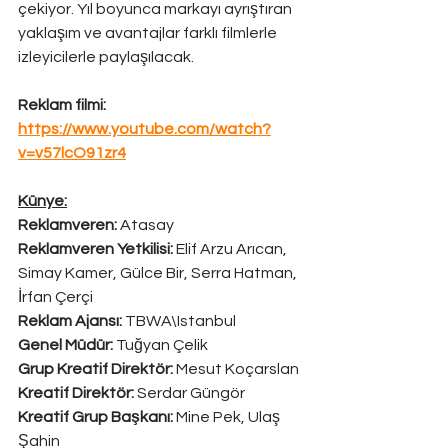
çekiyor. Yıl boyunca markayı ayrıştıran 
yaklaşım ve avantajlar farklı filmlerle 
izleyicilerle paylaşılacak.
Reklam filmi:
https://www.youtube.com/watch?
v=v57lcO91zr4
Künye:
Reklamveren:
 Atasay
Reklamveren Yetkilisi: 
Elif Arzu Arıcan, 
Simay Kamer, Gülce Bir, Serra Hatman, 
İrfan Çerçi
Reklam Ajansı: 
TBWA\Istanbul
Genel Müdür:
 Tuğyan Çelik
Grup Kreatif Direktör: 
Mesut Koçarslan
Kreatif Direktör:
 Serdar Güngör
Kreatif Grup Başkanı:
 Mine Pek, Ulaş 
Şahin