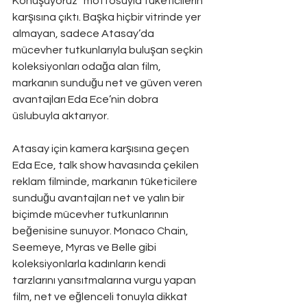
Konuşuyoruz” mottosuyla tüketicilerin 
karşısına çıktı.
Başka hiçbir vitrinde yer 
almayan, sadece Atasay’da 
mücevher tutkunlarıyla buluşan seçkin 
koleksiyonları odağa alan film, 
markanın sunduğu net ve güven veren 
avantajları Eda Ece’nin dobra 
üslubuyla aktarıyor.
Atasay için kamera karşısına geçen 
Eda Ece, talk show havasında çekilen 
reklam filminde, markanın tüketicilere 
sunduğu avantajları net ve yalın bir 
biçimde mücevher tutkunlarının 
beğenisine sunuyor. Monaco Chain, 
Seemeye, Myras ve Belle gibi 
koleksiyonlarla kadınların kendi 
tarzlarını yansıtmalarına vurgu yapan 
film, net ve eğlenceli tonuyla dikkat 