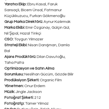
Yaratıcı Ekip:
 Ebru Kasal, Faruk 
Sarısaçlı, Bicem Ünsal, Fatmanur 
Küçükkuzucu, Furkan Gökmenoğlu
Grup Marka Direktörü:
 Aynur Kızılırmak
Marka Ekibi:
 Emir Özgünay, Gülçin Gül, 
Nil Şipal, Hazal Tinkçi
CSO:
 Toygun Yılmazer
Strateji Ekibi:
 Nisan Danışman, Damla 
Bal
Ajans Prodüktörü:
 Dilan Davutoğlu, 
Taha Palta
Optimizasyon ve Satın Alma 
Sorumlusu: 
Neslihan Gücüm, Gözde Bilir
Prodüksiyon Şirketi: 
Organic Film
Yönetmen:
 Onur Erdem
Müzik: 
Jingle Jackson
Fotoğraf Şirketi:
 212
Fotoğrafçı:
 Tamer Yılmaz