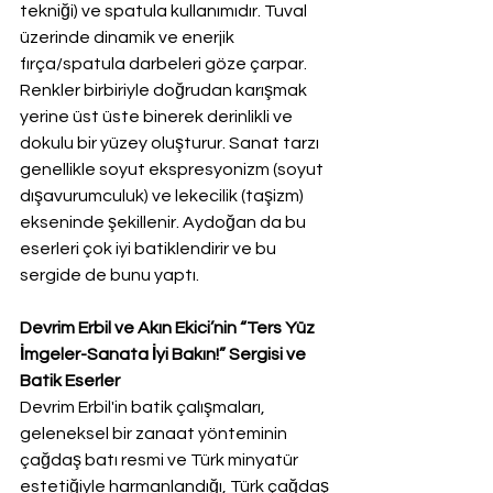
tekniği) ve spatula kullanımıdır. Tuval 
üzerinde dinamik ve enerjik 
fırça/spatula darbeleri göze çarpar. 
Renkler birbiriyle doğrudan karışmak 
yerine üst üste binerek derinlikli ve 
dokulu bir yüzey oluşturur. Sanat tarzı 
genellikle soyut ekspresyonizm (soyut 
dışavurumculuk) ve lekecilik (taşizm) 
ekseninde şekillenir. Aydoğan da bu 
eserleri çok iyi batiklendirir ve bu 
sergide de bunu yaptı.
Devrim Erbil ve Akın Ekici’nin “Ters Yüz 
İmgeler-Sanata İyi Bakın!” Sergisi ve 
Batik Eserler
Devrim Erbil'in batik çalışmaları, 
geleneksel bir zanaat yönteminin 
çağdaş batı resmi ve Türk minyatür 
estetiğiyle harmanlandığı, Türk çağdaş 