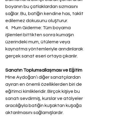
boyanın bu çatlaklardan sızmasını 
sağlar. Bu, batiğin kendine has, taklit 
edilemez dokusunu oluşturur.
4.   Mum Giderme: Tüm boyama 
işlemleri bittikten sonra kumaşın 
üzerindeki mum, ütüleme veya 
kaynatma yöntemleriyle arındırılarak 
gerçek sanat eseri ortaya çıkarılır.
Sanatın Toplumsallaşması ve Eğitim
Mine Aydoğan’ı diğer sanatçılardan 
ayıran en önemli özelliklerden biri de 
eğitimci kimlikleridir. Birçok kişiye bu 
sanatı sevdirmiş, kurslar ve atölyeler 
aracılığıyla batiğin kuşaktan kuşağa 
aktarılmasını sağlamışlardır.
"Batik, sabrın renklerle imtihanıdır. Her 