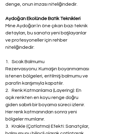
denge, onun imzası niteliğindedir.
Aydoğan Ekolünde Batik Teknikleri
Mine Aydoğan’ın öne çıkan bazı teknik 
detayları, bu sanata yeni başlayanlar 
ve profesyoneller için rehber 
niteliğindedir:
1.   Sıcak Balmumu 
Rezervasyonu: Kumaşın boyanmaması 
istenen bölgeleri, eritilmiş balmumu ve 
parafin karışımıyla kapatılır.
2.   Renk Katmanlama (Layering): En 
açık renkten en koyu renge doğru 
giden sabırlı bir boyama süreci izlenir. 
Her renk katmanından sonra yeni 
bölgeler mumlanır.
3.   Krakle (Çatlatma) Efekti: Sanatçılar, 
balmumunu bilinçli olarak çatlatarak 