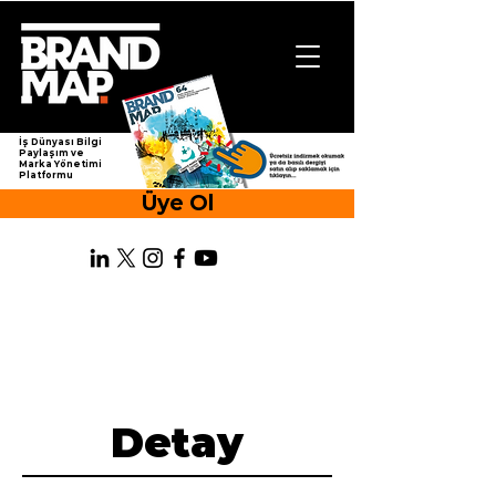
İş Dünyası Bilgi
Paylaşım ve
Marka Yönetimi
Platformu
Üye Ol
Detay