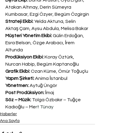
Atakan Altınay, Derin Sümeyra 
Kumbasar, Ezgi Özyer, Begüm Özgirgin
Strateji Ekibi: 
Yelda Aktuna, Selin 
Aktaş Çam, Aysu Abdula, Melisa Bakar
Müşteri Yönetim Ekibi:
 Gülin Erdoğan, 
Esra Belsan, Özge Arabacı, İrem 
Altunda
Prodüksiyon Ekibi:
 Koray Öztürk, 
Nurcan Habip, Begüm Kaptanoğlu
Grafik Ekibi:
 Ozan Küme, Ömür Toğuçlu
Yapım Şirketi:
 Anima İstanbul
Yönetmen:
 Aytuğ Üngör
Post Prodüksiyon:
 İmaj
Söz – Müzik:
 Tolga Özbakır – Tuğçe 
Kadıoğlu – Me
rt Tünay
Haberler
Ana Sayfa