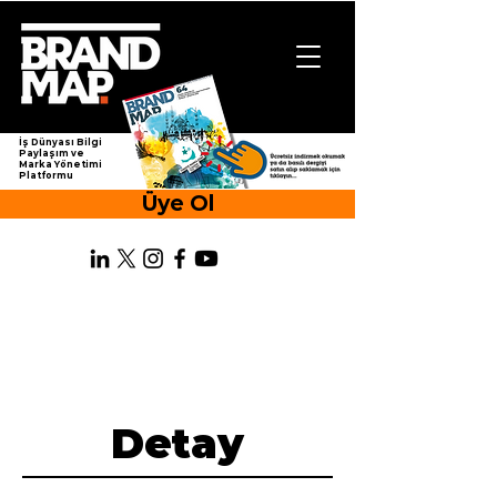
İş Dünyası Bilgi
Paylaşım ve
Marka Yönetimi
Platformu
Üye Ol
Detay