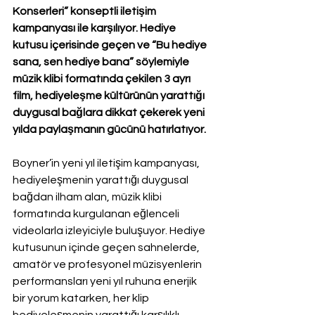
Konserleri” konseptli iletişim 
kampanyası ile karşılıyor. Hediye 
kutusu içerisinde geçen ve “Bu hediye 
sana, sen hediye bana” söylemiyle 
müzik klibi formatında çekilen 3 ayrı 
film, hediyeleşme kültürünün yarattığı 
duygusal bağlara dikkat çekerek yeni 
yılda paylaşmanın gücünü hatırlatıyor. 
Boyner’in yeni yıl iletişim kampanyası, 
hediyeleşmenin yarattığı duygusal 
bağdan ilham alan, müzik klibi 
formatında kurgulanan eğlenceli 
videolarla izleyiciyle buluşuyor. Hediye 
kutusunun içinde geçen sahnelerde, 
amatör ve profesyonel müzisyenlerin 
performansları yeni yıl ruhuna enerjik 
bir yorum katarken, her klip 
hediyeleşmenin yarattığı karşılıklı 