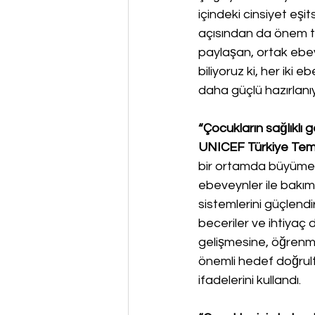
içindeki cinsiyet eşi
açısından da önem taş
paylaşan, ortak ebev
biliyoruz ki, her ik
daha güçlü hazırlanıy
“Çocukların sağlıklı g
UNICEF Türkiye Temsi
bir ortamda büyümeyi 
ebeveynler ile bakım
sistemlerini güçlendi
beceriler ve ihtiyaç
gelişmesine, öğrenme
önemli hedef doğrult
ifadelerini kullandı.