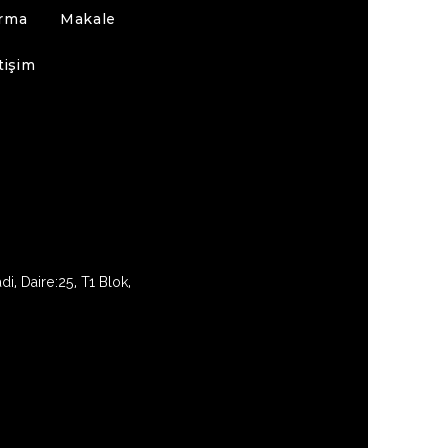
ırma
Makale
tişim
i, Daire:25, T1 Blok,