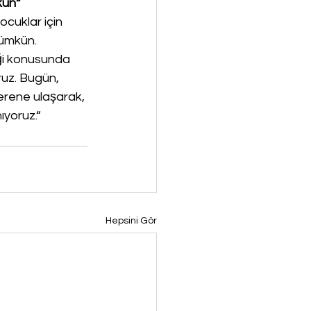
kün“
Çocuklar için 
ümkün. 
iği konusunda 
ruz. Bugün, 
erene ulaşarak, 
ıyoruz.“
Hepsini Gör