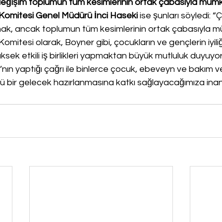
ı değişim toplumun tüm kesimlerinin ortak çabasıyla müm
 Komitesi Genel Müdürü İnci Haseki
 ise şunları söyledi: “
mak, ancak toplumun tüm kesimlerinin ortak çabasıyla m
Komitesi olarak, Boyner gibi, çocukların ve gençlerin iyil
üksek etkili iş birlikleri yapmaktan büyük mutluluk duyuyo
ın yaptığı çağrı ile binlerce çocuk, ebeveyn ve bakım v
 bir gelecek hazırlanmasına katkı sağlayacağımıza inan