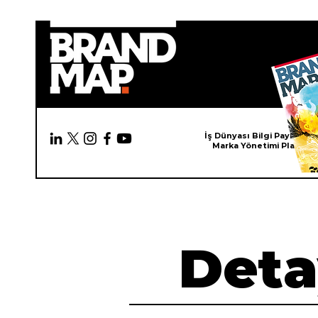
İş Dünyası Bilgi Paylaşım 
Marka Yönetimi Platfor
Deta