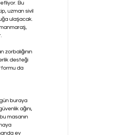
fliyor. Bu 
p, uzman sivil 
cuğa ulaşacak. 
ramanmaraş, 
. 
an zorbalığının 
rlik desteği 
tformu da 
ugün buraya 
üvenlik ağını, 
 bu masanın 
lmaya 
amanda ev 