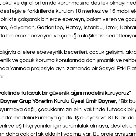
e, okul ve dijital ortamda korunmasına destek olmayı hede
teğiyle farklı illerde kurulan 18 merkez ve 16 mobil eki
a birlikte çalışarak binlerce ebeveyn, bakım veren ve ço
kara, Adıyaman, Gaziantep, Hatay, İstanbul, İzmir, Kah
da binlerce ebeveyne ve çocuğa ulaşılması hedefleniyor
ılığıyla ailelere ebeveynlik becerileri, çocuk gelişimi, akr
üvenlik ve çocuk koruma konularında danışmanlık ve rehbe
da Yanında projesiyle aynı zamanda bir Sosyal Etki Pla
or.
 vaktinde tutacak bir güvenlik ağını modelini kuruyoruz”
Boyner Grup Yönetim Kurulu Üyesi Ümit Boyner
, “Biz b
yurmaya değil, çocuklarımızın elini vaktinde tutacak bir g
nda’ modelini kurmaya geldik. İş dünyası ve STK’ları da
li ve eşitlikçi yarınlar için sorumluluk almaya, destek o
en daha çok ortak akla ihtiyacımız var. Bu proje aynı z