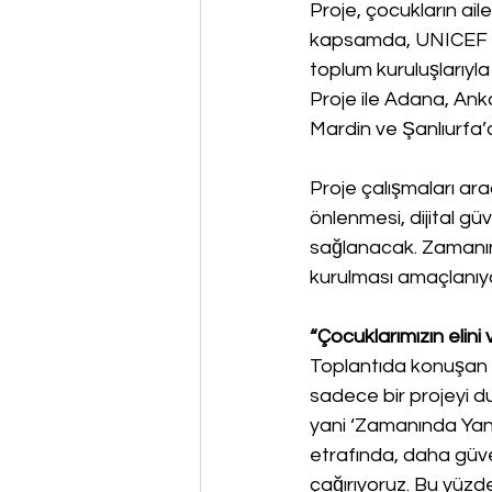
Proje, çocukların ail
kapsamda, UNICEF des
toplum kuruluşlarıyl
Proje ile Adana, An
Mardin ve Şanlıurfa’
Proje çalışmaları arac
önlenmesi, dijital g
sağlanacak. Zamanın
kurulması amaçlanıy
“Çocuklarımızın elini
Toplantıda konuşan 
sadece bir projeyi du
yani ‘Zamanında Yanı
etrafında, daha güven
çağırıyoruz. Bu yüzd