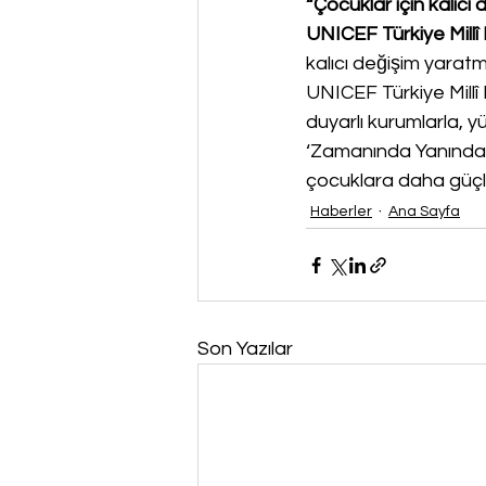
“Çocuklar için kalıc
UNICEF Türkiye Millî
kalıcı değişim yarat
UNICEF Türkiye Millî 
duyarlı kurumlarla, y
‘Zamanında Yanında’n
çocuklara daha güçlü
Haberler
Ana Sayfa
Son Yazılar