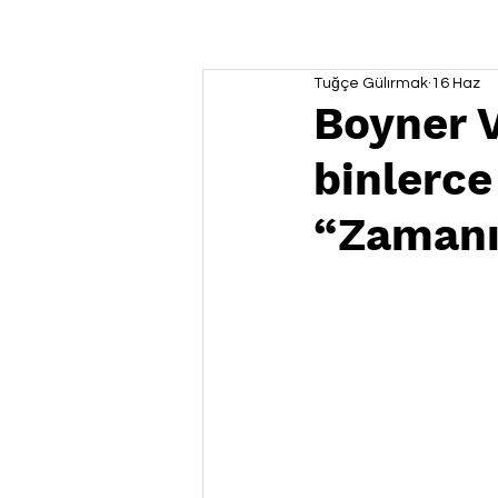
Tuğçe Gülırmak
16 Haz
Boyner V
binlerc
“Zamanı