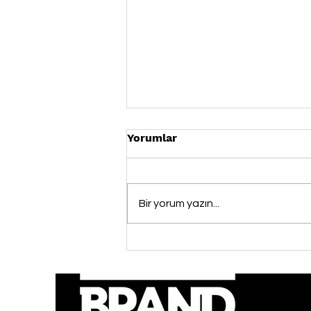
Yorumlar
Bir yorum yazın...
Arabica Coffee House,
MXGP Türkiye ve NG Afyon
Motofest’in ana sponsoru
oldu