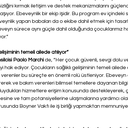
tsizliğini kırmak iletişim ve destek mekanizmalarını güçlen
ıyor. Ebeveynlik bir ekip işidir. Bu program ev içindeki 
eynlik yapan babaları da o ekibe dahil etmek için tasar
i ebeveyn sürece aynı güçle dahil olduğunda çocuklarımız 
or.”
elişiminin temeli ailede atılıyor”
lcisi Paolo Marchi 
de, “Her çocuk güvenli, sevgi dolu ve
hak ediyor. Çocukların sağlıklı gelişiminin temeli ailede a
 verenler bu süreçte en önemli rolü üstleniyor. Ebeveyn
rerek ve bakım verenleri bilimsel temellere dayanan bilgi,
 duydukları hizmetlere erişim konusunda destekleyerek, ç
sine ve tam potansiyellerine ulaşmalarına yardımcı olabil
usunda Boyner Vakfı ile iş birliği yapmaktan memnuniye