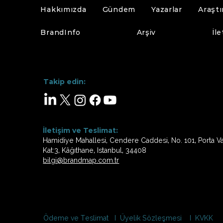
Hakkımızda
Gündem
Yazarlar
Araşt
BrandInfo
Arşiv
İle
Takip edin:
İletişim ve Teslimat:
Hamidiye Mahallesi, Cendere Caddesi, No. 101, Porta Vad
Kat:3, Kâğıthane, Istanbul, 34408
bilgi@brandmap.com.tr
Ödeme ve Teslimat I Üyelik Sözleşmesi I KVKK