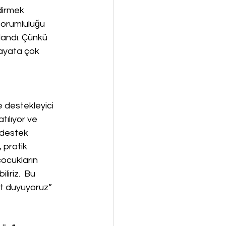
dirmek 
sorumluluğu 
landı. Çünkü 
hayata çok 
 destekleyici 
tılıyor ve 
 destek 
 pratik 
ocukların 
iriz.  Bu 
t duyuyoruz” 